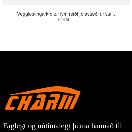
Veggfestingarkrókur fyrir reiðhjólastæði úr stáli,
sterkt ...
Faglegt og nútímalegt þema hannað til