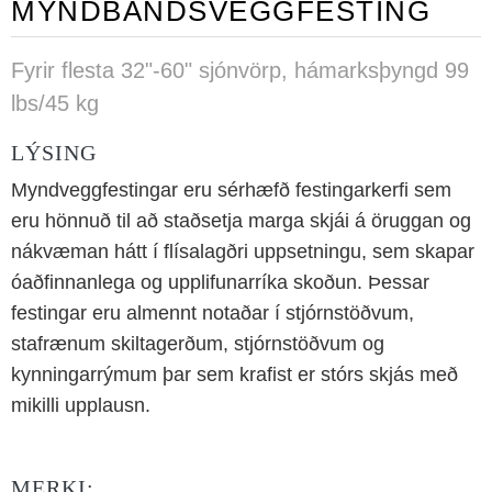
MYNDBANDSVEGGFESTING
Fyrir flesta 32"-60" sjónvörp, hámarksþyngd 99
lbs/45 kg
LÝSING
Myndveggfestingar eru sérhæfð festingarkerfi sem
eru hönnuð til að staðsetja marga skjái á öruggan og
nákvæman hátt í flísalagðri uppsetningu, sem skapar
óaðfinnanlega og upplifunarríka skoðun. Þessar
festingar eru almennt notaðar í stjórnstöðvum,
stafrænum skiltagerðum, stjórnstöðvum og
kynningarrýmum þar sem krafist er stórs skjás með
mikilli upplausn.
MERKI: