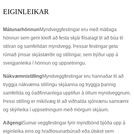
EIGINLEIKAR
Mátunarhönnun
Myndveggfestingar eru með mátlaga
hönnun sem gerir kleift að festa skjái flísalagt til að búa til
stóran og samfelldan myndvegg. Þessar festingar geta
rúmað ýmsar skjástærðir og stillingar, sem býður upp á
sveigjanleika í hönnun og uppsetningu.
Nákvæmnistilling
Myndveggfestingar eru hannaðar til að
tryggja nákvæma stillingu skjáanna og tryggja þannig
samfellda og óaðfinnanlega upplifun á öllum myndveggnum.
Þessi stilling er mikilvæg til að viðhalda sjónrænu samræmi
og skýrleika í uppsetningum með mörgum skjáum.
Aðgengi
Sumar veggfestingar fyrir myndbönd bjóða upp á
eiginleika eins og hraðlosunarbúnað eða útskot sem