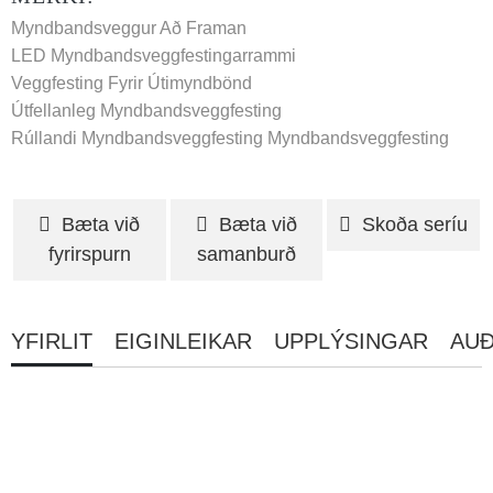
Myndbandsveggur Að Framan
LED Myndbandsveggfestingarrammi
Veggfesting Fyrir Útimyndbönd
Útfellanleg Myndbandsveggfesting
Rúllandi Myndbandsveggfesting
Myndbandsveggfesting
Bæta við
Bæta við
Skoða seríu
fyrirspurn
samanburð
YFIRLIT
EIGINLEIKAR
UPPLÝSINGAR
AUÐ