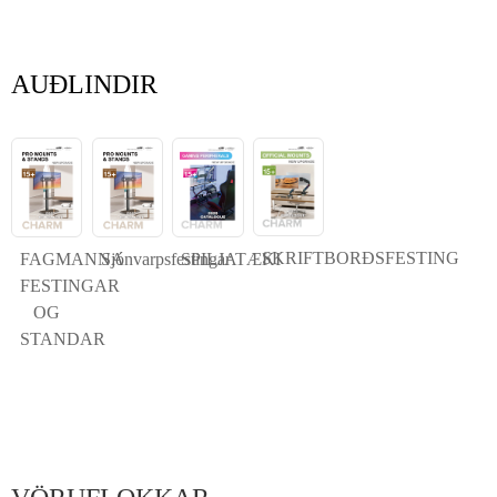
AUÐLINDIR
SKRIFTBORÐSFESTING
FAGMANNA
Sjónvarpsfestingar
SPILJATÆKI
FESTINGAR
OG
STANDAR