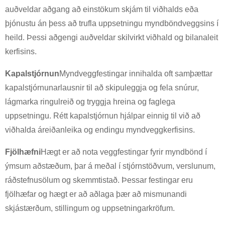
auðveldar aðgang að einstökum skjám til viðhalds eða
þjónustu án þess að trufla uppsetningu myndböndveggsins í
heild. Þessi aðgengi auðveldar skilvirkt viðhald og bilanaleit
×
SENDA INN BEIÐNI
kerfisins.
Kapalstjórnun
Myndveggfestingar innihalda oft samþættar
kapalstjórnunarlausnir til að skipuleggja og fela snúrur,
lágmarka ringulreið og tryggja hreina og faglega
uppsetningu. Rétt kapalstjórnun hjálpar einnig til við að
viðhalda áreiðanleika og endingu myndveggkerfisins.
×
VELDU ÞÍNA EIGIN SJÁLFSMYND
Fjölhæfni
Hægt er að nota veggfestingar fyrir myndbönd í
×
ýmsum aðstæðum, þar á meðal í stjórnstöðvum, verslunum,
×
STAÐFESTU AÐILI ÞÍNA
ráðstefnusölum og skemmtistað. Þessar festingar eru
fjölhæfar og hægt er að aðlaga þær að mismunandi
Ég er
skjástærðum, stillingum og uppsetningarkröfum.
Vinsamlegast sláðu inn núverandi vinnunetfang þitt hér að
Viðskiptavinur CHARM
neðan til að staðfesta að þú sért raunverulegur