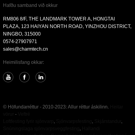
Hafðu samband við okkur
RM806 8/F, THE LANDMARK TOWER A, HONGTAI
PLAZA, 123 HAIYAN NORTH ROAD, YINZHOU DISTRICT,
NINGBO, 315000
0574-27907971
sales@charmtech.cn
Heimilisfang okkar:
© Höfundarréttur - 2010-2023: Allur réttur áskilinn.
Heitar
vörur
-
Veftré
Loftfesting fyrir sjónvarp
,
Sjónvarpsfesting
,
Skjárstandur
,
Snúningslaga sjónvarpsveggfesting
,
Hallandi