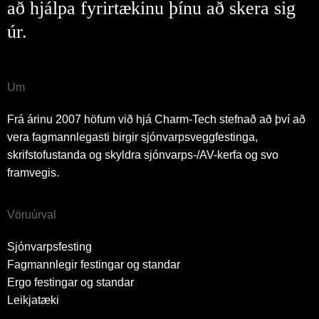
að hjálpa fyrirtækinu þínu að skera sig
úr.
Um
Frá árinu 2007 höfum við hjá Charm-Tech stefnað að því að
vera fagmannlegasti birgir sjónvarpsveggfestinga,
skrifstofustanda og skyldra sjónvarps-/AV-kerfa og svo
framvegis.
Vöruúrval
Sjónvarpsfesting
Fagmannlegir festingar og standar
Ergo festingar og standar
Leikjatæki